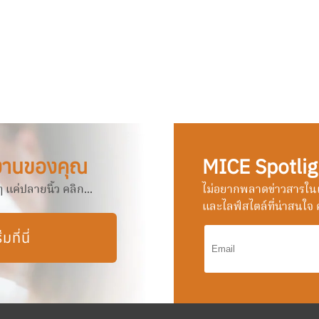
งานของคุณ
MICE Spotlig
แค่ปลายนิ้ว คลิก...
ไม่อยากพลาดข่าวสารในแ
และไลฟ์สไตล์ที่น่าสนใจ ค
ิ่มที่นี่