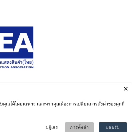
nd
ved.