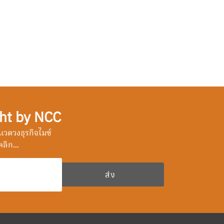
ht by NCC
วดวงธุรกิจไมซ์
ลิก...