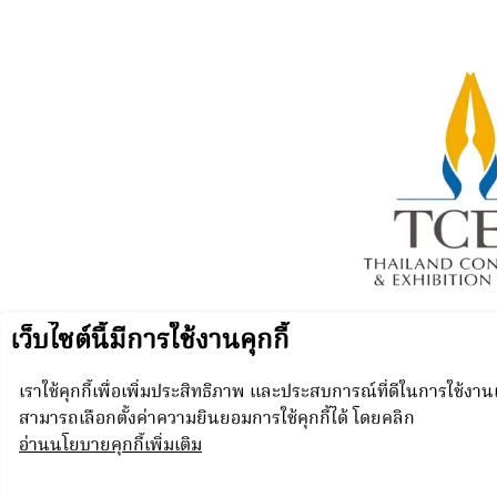
P
© N