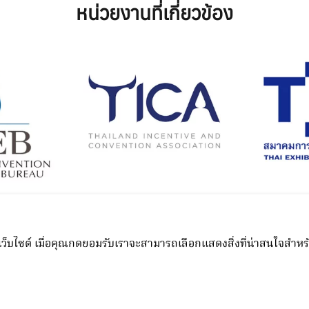
หน่วยงานที่เกี่ยวข้อง
Managed by
N.C.C. Management & Development Co., Ltd.
unnakan Road, Kho Hong, Hat Yai, Songkhla 90110 Thaila
.C.C. Management & Development Co., Ltd. All rights reser