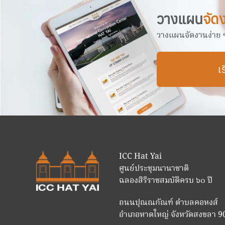
วางแผน
จัด
วางแผนจัดงานง่าย ๆ 
เร
ICC Hat Yai
ศูนย์ประชุมนานาชาติ
ฉลองสิริราชสมบัติครบ ๖๐ ปี
ถนนปุณณกัณฑ์ ตำบลคอหงส์
อำเภอหาดใหญ่ จังหวัดสงขลา 