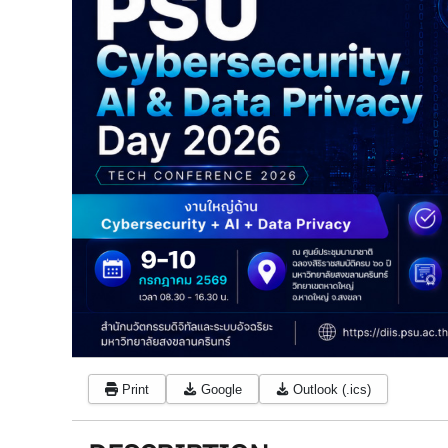
Print
Google
Outlook (.ics)