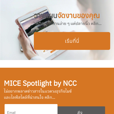
วางแผน
จัดงานของคุณ
วางแผนจัดงานง่าย ๆ แค่ปลายนิ้ว คลิก...
เริ่มที่นี่
MICE Spotlight by NCC
ไม่อยากพลาดข่าวสารในแวดวงธุรกิจไมซ์
และไลฟ์สไตล์ที่น่าสนใจ คลิก...