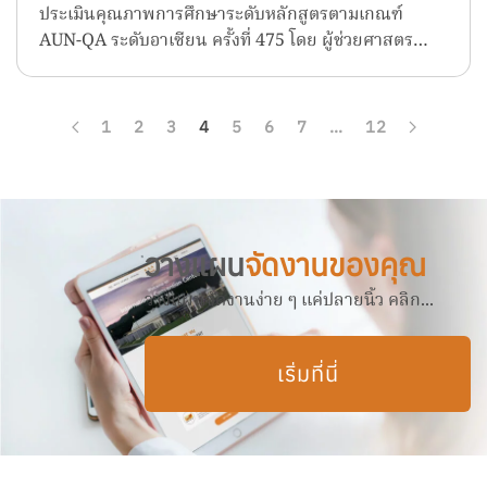
ประเมินคุณภาพการศึกษาระดับหลักสูตรตามเกณฑ์
AUN-QA ระดับอาเซียน ครั้งที่ 475 โดย ผู้ช่วยศาสตร…
1
2
3
4
5
6
7
…
12
วางแผน
จัดงานของคุณ
วางแผนจัดงานง่าย ๆ แค่ปลายนิ้ว คลิก...
เริ่มที่นี่