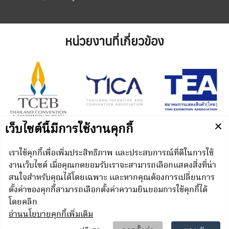
หน่วยงานที่เกี่ยวข้อง
Managed by
N.C.C. Management & Development Co., Ltd.
Punnakan Road, Kho Hong, Hat Yai, Songkhla 90110
Thailand
© N.C.C. Management & Development Co., Ltd. All
rights reserved.