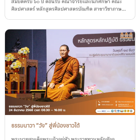
สมบัติครบ ๖๐ ปี ต้อนรับ คณาจารย์และนักศึกษา คณะ
ศิลปศาสตร์ หลักสูตรศิลปศาสตรบัณฑิต สาขาวิชาภาษ…
ธรรมนาวา “วัง” สู่พี่น้องชาวใต้
พระบาทสมเด็จพระเจ้าอยู่หัว พระราชทานหลักสัจจ