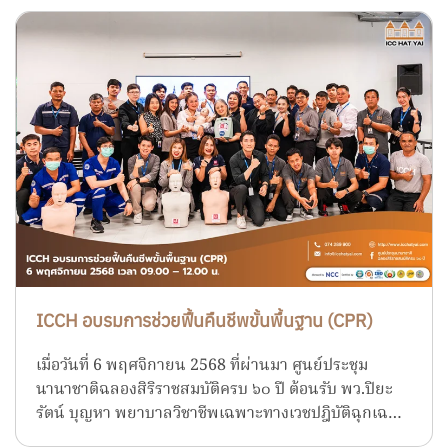
ICCH อบรมการช่วยฟื้นคืนชีพขั้นพื้นฐาน (CPR)
เมื่อวันที่ 6 พฤศจิกายน 2568 ที่ผ่านมา ศูนย์ประชุม
นานาชาติฉลองสิริราชสมบัติครบ ๖๐ ปี ต้อนรับ พว.ปิยะ
รัตน์ บุญหา พยาบาลวิชาชีพเฉพาะทางเวชปฎิบัติฉุกเฉ…