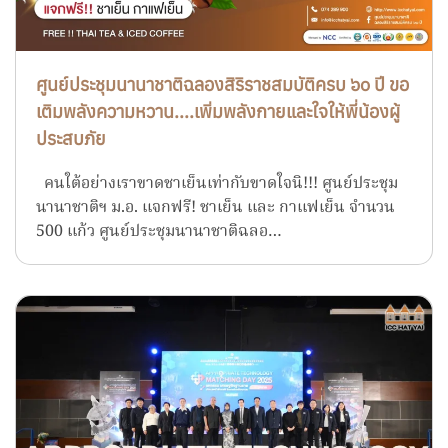
ศูนย์ประชุมนานาชาติฉลองสิริราชสมบัติครบ ๖๐ ปี ขอ
เติมพลังความหวาน....เพิ่มพลังกายและใจให้พี่น้องผู้
ประสบภัย
คนใต้อย่างเราขาดชาเย็นเท่ากับขาดใจนิ!!! ศูนย์ประชุม
นานาชาติฯ ม.อ. แจกฟรี! ชาเย็น และ กาแฟเย็น จำนวน
500 แก้ว ศูนย์ประชุมนานาชาติฉลอ…